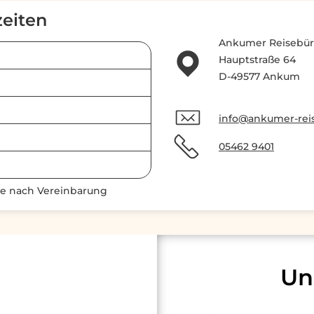
eiten
Ankumer Reisebü
Hauptstraße 64
D-49577 Ankum
info@ankumer-rei
05462 9401
ne nach Vereinbarung
Un